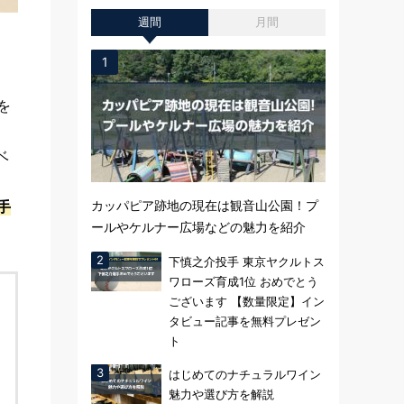
週間
月間
を
ベ
手
カッパピア跡地の現在は観音山公園！プ
ールやケルナー広場などの魅力を紹介
下慎之介投手 東京ヤクルトス
ワローズ育成1位 おめでとう
ございます 【数量限定】イン
タビュー記事を無料プレゼン
ト
はじめてのナチュラルワイン
魅力や選び方を解説