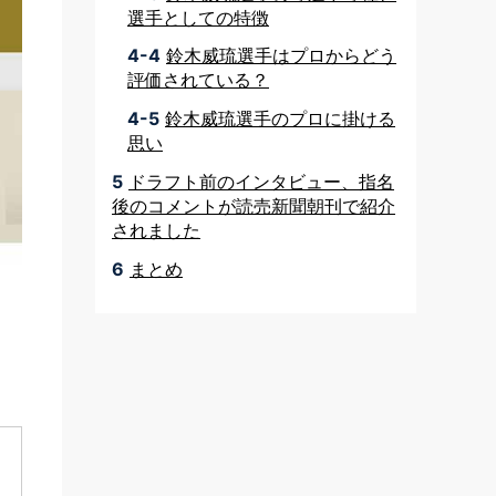
選手としての特徴
4-4
鈴木威琉選手はプロからどう
評価されている？
4-5
鈴木威琉選手のプロに掛ける
思い
5
ドラフト前のインタビュー、指名
後のコメントが読売新聞朝刊で紹介
されました
6
まとめ