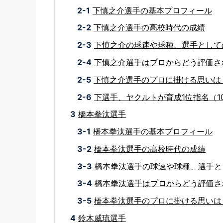
2-1
下慎之介選手の基本プロフィール
2-2
下慎之介選手の高校時代の成績
2-3
下慎之介の球速や球種、選手として
2-4
下慎之介選手はプロからどう評価さ
2-5
下慎之介選手のプロに掛ける思いは
2-6
下選手、ヤクルトが育成1位指名（1
3
橋本拳汰選手
3-1
橋本拳汰選手の基本プロフィール
3-2
橋本拳汰選手の高校時代の成績
3-3
橋本拳汰選手の球速や球種、選手と
3-4
橋本拳汰選手はプロからどう評価さ
3-5
橋本拳汰選手のプロに掛ける思いは
4
鈴木威琉選手