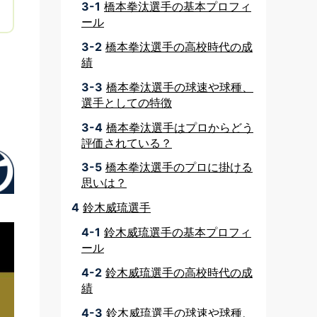
3-1
橋本拳汰選手の基本プロフィ
ール
3-2
橋本拳汰選手の高校時代の成
績
3-3
橋本拳汰選手の球速や球種、
選手としての特徴
3-4
橋本拳汰選手はプロからどう
評価されている？
3-5
橋本拳汰選手のプロに掛ける
思いは？
4
鈴木威琉選手
4-1
鈴木威琉選手の基本プロフィ
ール
4-2
鈴木威琉選手の高校時代の成
績
4-3
鈴木威琉選手の球速や球種、