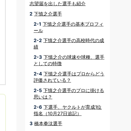
志望届を出した選手も紹介
2
下慎之介選手
2-1
下慎之介選手の基本プロフィ
ール
2-2
下慎之介選手の高校時代の成
績
2-3
下慎之介の球速や球種、選手
としての特徴
2-4
下慎之介選手はプロからどう
評価されている？
2-5
下慎之介選手のプロに掛ける
思いは？
2-6
下選手、ヤクルトが育成1位
指名（10月27日追記）
3
橋本拳汰選手