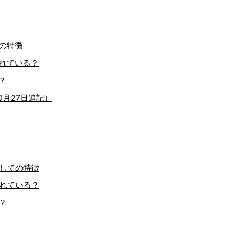
の特徴
れている？
？
0月27日追記）
しての特徴
れている？
？