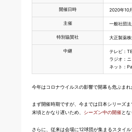
開催日時
2020年10
主催
一般社団法
特別協賛社
大正製薬株
中継
テレビ：T
ラジオ：ニ
ネット：Para
今年はコロナウイルスの影響で開幕も危ぶまれ
まず開催時期ですが、今までは日本シリーズま
末頃とかなり遅いため、
シーズン中の開催
とな
さらに、従来は会場に12球団が集まるスタイ